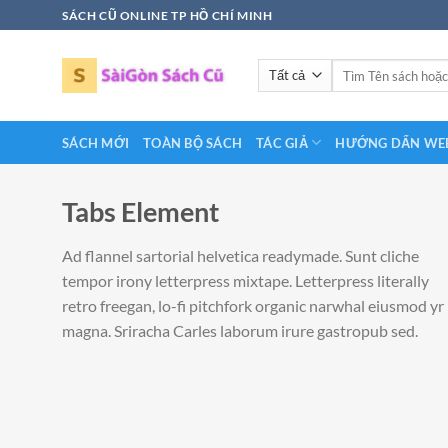
Bỏ
SÁCH CŨ ONLINE TP HỒ CHÍ MINH
qua
nội
Tìm
dung
kiếm:
SÁCH MỚI
TOÀN BỘ SÁCH
TÁC GIẢ
HƯỚNG DẨN WEB
Tabs Element
Ad flannel sartorial helvetica readymade. Sunt cliche
tempor irony letterpress mixtape. Letterpress literally
retro freegan, lo-fi pitchfork organic narwhal eiusmod yr
magna. Sriracha Carles laborum irure gastropub sed.