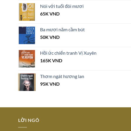
Nói với tuổi đôi mươi
65K
VND
Ba mươi năm cầm bút
50K
VND
Hồi ức chiến tranh Vị Xuyên
165K
VND
Thơm ngát hương lan
95K
VND
LỜI NGÕ