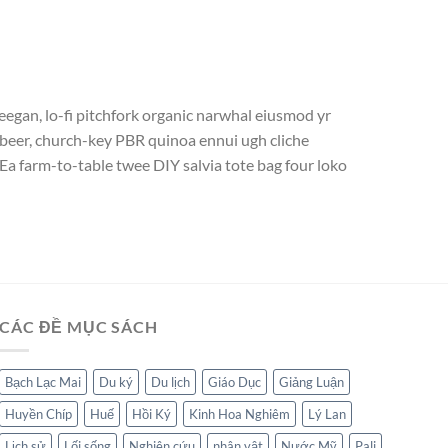
reegan, lo-fi pitchfork organic narwhal eiusmod yr
t beer, church-key PBR quinoa ennui ugh cliche
Ea farm-to-table twee DIY salvia tote bag four loko
CÁC ĐỀ MỤC SÁCH
Bạch Lạc Mai
Du ký
Du lịch
Giáo Dục
Giảng Luận
Huyền Chíp
Huế
Hồi Ký
Kinh Hoa Nghiêm
Lý Lan
Lịch sử
Lối sống
Nghiên cứu
nhân vật
Nước Mỹ
Pali