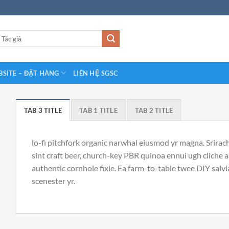
SITE – ĐẶT HÀNG
LIÊN HỆ SGSC
TAB 3 TITLE
TAB 1 TITLE
TAB 2 TITLE
lo-fi pitchfork organic narwhal eiusmod yr magna. Srirac
sint craft beer, church-key PBR quinoa ennui ugh cliche
authentic cornhole fixie. Ea farm-to-table twee DIY salvi
scenester yr.