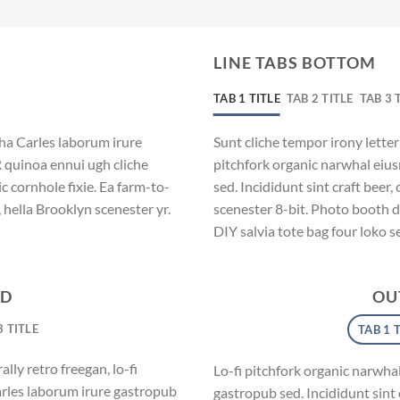
LINE TABS BOTTOM
TAB 1 TITLE
TAB 2 TITLE
TAB 3 
cha Carles laborum irure
Sunt cliche tempor irony letterp
R quinoa ennui ugh cliche
pitchfork organic narwhal eiu
 cornhole fixie. Ea farm-to-
sed. Incididunt sint craft bee
 hella Brooklyn scenester yr.
scenester 8-bit. Photo booth d
DIY salvia tote bag four loko s
ED
OU
3 TITLE
TAB 1 
lly retro freegan, lo-fi
Lo-fi pitchfork organic narwha
arles laborum irure gastropub
gastropub sed. Incididunt sint