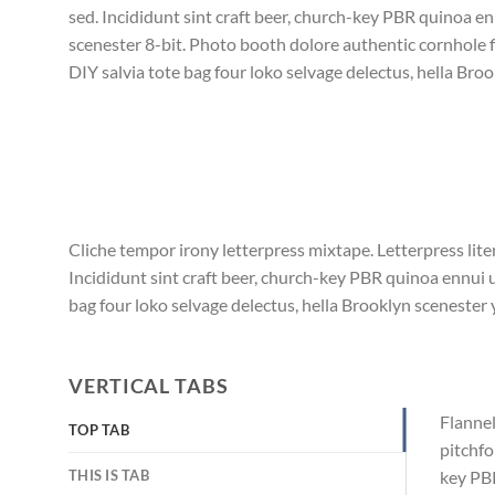
sed. Incididunt sint craft beer, church-key PBR quinoa 
scenester 8-bit. Photo booth dolore authentic cornhole f
DIY salvia tote bag four loko selvage delectus, hella Broo
Cliche tempor irony letterpress mixtape. Letterpress lite
Incididunt sint craft beer, church-key PBR quinoa ennui 
bag four loko selvage delectus, hella Brooklyn scenester y
VERTICAL TABS
Flannel
TOP TAB
pitchfo
THIS IS TAB
key PBR