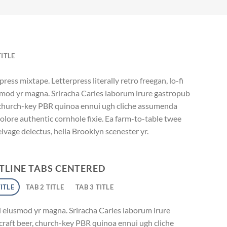
TITLE
ress mixtape. Letterpress literally retro freegan, lo-fi
smod yr magna. Sriracha Carles laborum irure gastropub
r, church-key PBR quinoa ennui ugh cliche assumenda
olore authentic cornhole fixie. Ea farm-to-table twee
elvage delectus, hella Brooklyn scenester yr.
TLINE TABS CENTERED
TITLE
TAB 2 TITLE
TAB 3 TITLE
l eiusmod yr magna. Sriracha Carles laborum irure
 craft beer, church-key PBR quinoa ennui ugh cliche