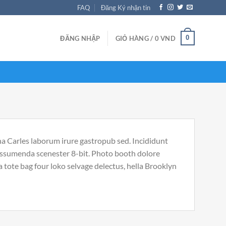
FAQ
Đăng Ký nhận tin
0
ĐĂNG NHẬP
GIỎ HÀNG /
0
VND
ha Carles laborum irure gastropub sed. Incididunt
 assumenda scenester 8-bit. Photo booth dolore
a tote bag four loko selvage delectus, hella Brooklyn