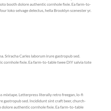
to booth dolore authentic cornhole fixie. Ea farm-to-
four loko selvage delectus, hella Brooklyn scenester yr.
gna. Sriracha Carles laborum irure gastropub sed.
 cornhole fixie. Ea farm-to-table twee DIY salvia tote
 mixtape. Letterpress literally retro freegan, lo-fi
 gastropub sed. Incididunt sint craft beer, church-
dolore authentic cornhole fixie. Ea farm-to-table