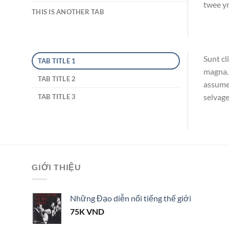
twee yr
THIS IS ANOTHER TAB
Sunt cl
TAB TITLE 1
magna. 
TAB TITLE 2
assumen
selvage
TAB TITLE 3
GIỚI THIỆU
Những Đạo diễn nổi tiếng thế giới
75K
VND