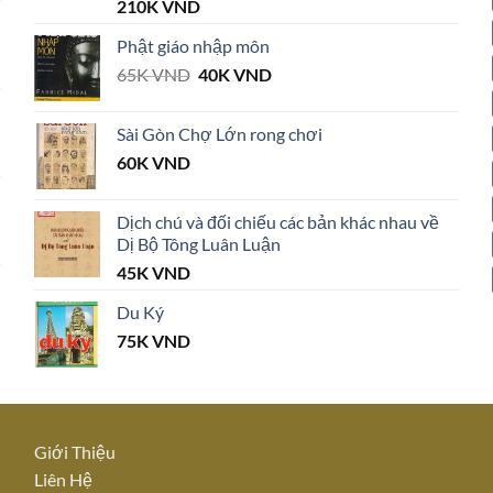
210K
VND
Phật giáo nhập môn
Giá
Giá
65K
VND
40K
VND
gốc
hiện
là:
tại
Sài Gòn Chợ Lớn rong chơi
65K VND.
là:
60K
VND
40K VND.
Dịch chú và đối chiếu các bản khác nhau về
Dị Bộ Tông Luân Luận
45K
VND
Du Ký
75K
VND
Giới Thiệu
Liên Hệ