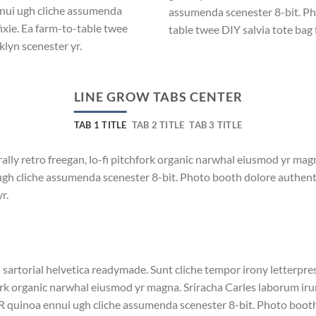
ennui ugh cliche assumenda
assumenda scenester 8-bit. Pho
ixie. Ea farm-to-table twee
table twee DIY salvia tote bag 
klyn scenester yr.
LINE GROW TABS CENTER
TAB 1 TITLE
TAB 2 TITLE
TAB 3 TITLE
rally retro freegan, lo-fi pitchfork organic narwhal eiusmod yr ma
ugh cliche assumenda scenester 8-bit. Photo booth dolore authentic
r.
 sartorial helvetica readymade. Sunt cliche tempor irony letterpress
rk organic narwhal eiusmod yr magna. Sriracha Carles laborum irure
 quinoa ennui ugh cliche assumenda scenester 8-bit. Photo booth 