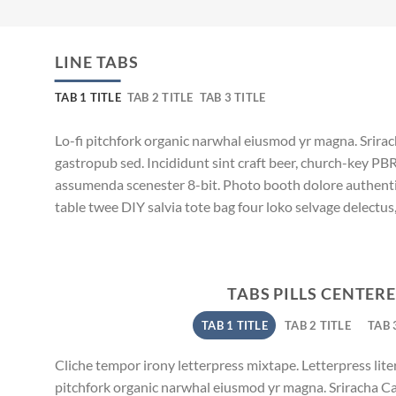
LINE TABS
TAB 1 TITLE
TAB 2 TITLE
TAB 3 TITLE
Lo-fi pitchfork organic narwhal eiusmod yr magna. Srira
gastropub sed. Incididunt sint craft beer, church-key PB
assumenda scenester 8-bit. Photo booth dolore authentic
table twee DIY salvia tote bag four loko selvage delectus,
TABS PILLS CENTER
TAB 1 TITLE
TAB 2 TITLE
TAB 
Cliche tempor irony letterpress mixtape. Letterpress litera
pitchfork organic narwhal eiusmod yr magna. Sriracha C