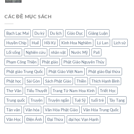
CÁC ĐỀ MỤC SÁCH
Bạch Lạc Mai
Du ký
Du lịch
Giáo Dục
Giảng Luận
Huyền Chíp
Huế
Hồi Ký
Kinh Hoa Nghiêm
Lý Lan
Lịch sử
Lối sống
Nghiên cứu
nhân vật
Nước Mỹ
Pali
Phạm Công Thiện
Phật giáo
Phật Giáo Nguyên Thủy
Phật giáo Trung Quốc
Phật Giáo Việt Nam
Phật giáo Đại thừa
Phật học
Sài Gòn
Sách Phật Giáo
Thiền
Thích Hạnh Bình
Thơ Văn
Tiểu Thuyết
Trang Tử Nam Hoa Kinh
Triết Học
Trung quốc
Truyện
Truyện ngắn
Tuệ Sỹ
tuổi trẻ
Tây Tạng
Tản văn
Văn hóa
Văn Hóa Phật Giáo
Văn Hóa Trung Quốc
Văn Học
Điện Ảnh
Đại Thừa
đại học Vạn Hạnh