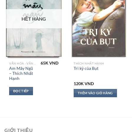
HẾT HÀNG
65K
VND
VĂN HÓA - VĂN HỌC VN
THÍCH NHẤT HẠNH
Am Mây Ngũ
Tri kỷ của Bụt
– Thích Nhất
Hạnh
120K
VND
ĐỌC TIẾP
THÊM VÀO GIỎ HÀNG
GIỚI THIỆU