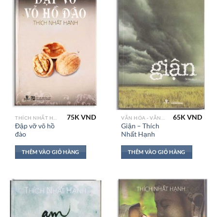
75K
VND
65K
VND
THÍCH NHẤT HẠNH
VĂN HÓA - VĂN HỌC VN
Đập vỡ võ hồ
Giận – Thích
đào
Nhất Hạnh
THÊM VÀO GIỎ HÀNG
THÊM VÀO GIỎ HÀNG