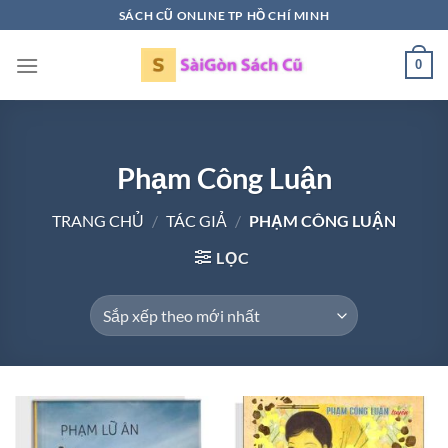
Bỏ
SÁCH CŨ ONLINE TP HỒ CHÍ MINH
qua
nội
0
dung
Phạm Công Luận
TRANG CHỦ
/
TÁC GIẢ
/
PHẠM CÔNG LUẬN
LỌC