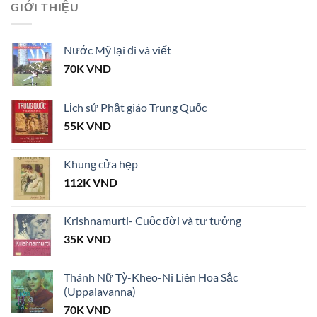
GIỚI THIỆU
Nước Mỹ lại đi và viết
70K
VND
Lịch sử Phật giáo Trung Quốc
55K
VND
Khung cửa hẹp
112K
VND
Krishnamurti- Cuộc đời và tư tưởng
35K
VND
Thánh Nữ Tỳ-Kheo-Ni Liên Hoa Sắc
(Uppalavanna)
70K
VND