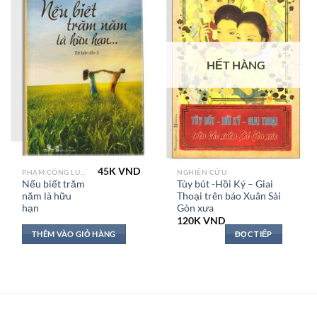
HẾT HÀNG
45K
VND
PHẠM CÔNG LUẬN
NGHIÊN CỨU
Nếu biết trăm
Tùy bút -Hồi Ký – Giai
năm là hữu
Thoại trên báo Xuân Sài
hạn
Gòn xưa
120K
VND
THÊM VÀO GIỎ HÀNG
ĐỌC TIẾP