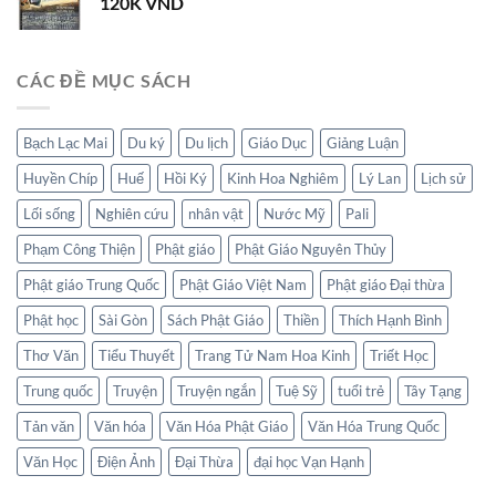
120K
VND
CÁC ĐỀ MỤC SÁCH
Bạch Lạc Mai
Du ký
Du lịch
Giáo Dục
Giảng Luận
Huyền Chíp
Huế
Hồi Ký
Kinh Hoa Nghiêm
Lý Lan
Lịch sử
Lối sống
Nghiên cứu
nhân vật
Nước Mỹ
Pali
Phạm Công Thiện
Phật giáo
Phật Giáo Nguyên Thủy
Phật giáo Trung Quốc
Phật Giáo Việt Nam
Phật giáo Đại thừa
Phật học
Sài Gòn
Sách Phật Giáo
Thiền
Thích Hạnh Bình
Thơ Văn
Tiểu Thuyết
Trang Tử Nam Hoa Kinh
Triết Học
Trung quốc
Truyện
Truyện ngắn
Tuệ Sỹ
tuổi trẻ
Tây Tạng
Tản văn
Văn hóa
Văn Hóa Phật Giáo
Văn Hóa Trung Quốc
Văn Học
Điện Ảnh
Đại Thừa
đại học Vạn Hạnh