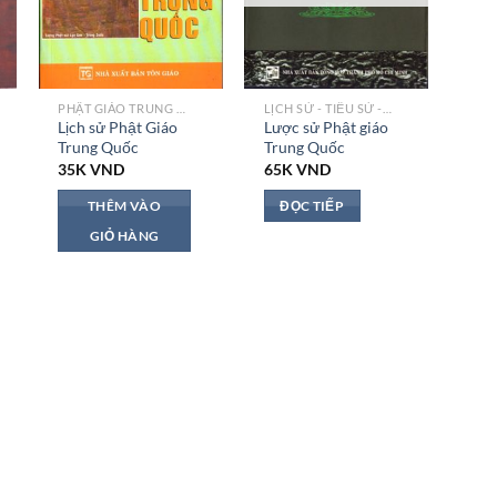
PHẬT GIÁO TRUNG QUỐC
LỊCH SỬ - TIỂU SỬ - NGỮ LỤC
Lịch sử Phật Giáo
Lược sử Phật giáo
Trung Quốc
Trung Quốc
35K
VND
65K
VND
THÊM VÀO
ĐỌC TIẾP
GIỎ HÀNG