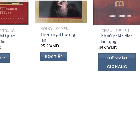
HỒI KÝ - KỶ YẾU
PHẬT GIÁO TRUNG QUỐC
LỊCH SỬ - TIỂU SỬ - NGỮ LỤC
Thơm ngát hương
hật giáo
Lịch sử phiên dịch
lan
uốc
Hán tạng
95K
VND
D
45K
VND
ĐỌC TIẾP
IẾP
THÊM VÀO
GIỎ HÀNG