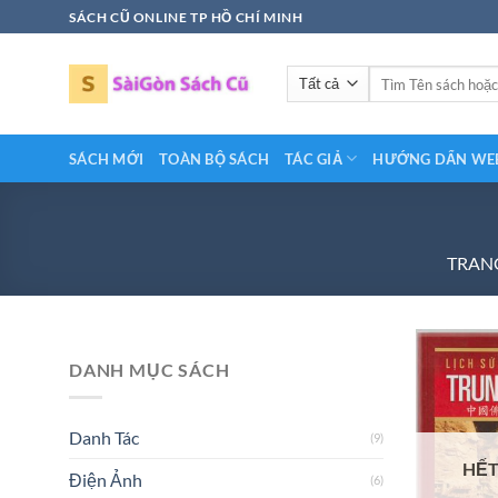
Bỏ
SÁCH CŨ ONLINE TP HỒ CHÍ MINH
qua
nội
Tìm
dung
kiếm:
SÁCH MỚI
TOÀN BỘ SÁCH
TÁC GIẢ
HƯỚNG DẨN WEB
TRAN
DANH MỤC SÁCH
Danh Tác
(9)
HẾT
Điện Ảnh
(6)