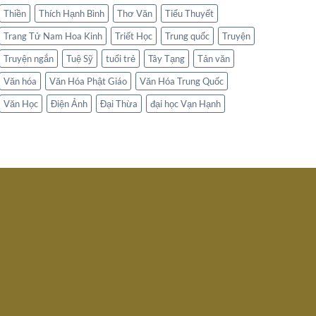
Thiền
Thích Hạnh Bình
Thơ Văn
Tiểu Thuyết
Trang Tử Nam Hoa Kinh
Triết Học
Trung quốc
Truyện
Truyện ngắn
Tuệ Sỹ
tuổi trẻ
Tây Tạng
Tản văn
Văn hóa
Văn Hóa Phật Giáo
Văn Hóa Trung Quốc
Văn Học
Điện Ảnh
Đại Thừa
đại học Vạn Hạnh