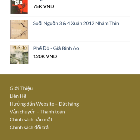
75K
VND
Suối Nguồn 3 & 4 Xuân 2012 Nhâm Thìn
Phế Đô - Giả Bình Ao
120K
VND
Giới Thiệu
Liên Hệ
Hướng dẩn Website – Dặt hàn
g
Vận chuyển – Thanh toán
Chính sách bảo mật
Chính sách đổi trả