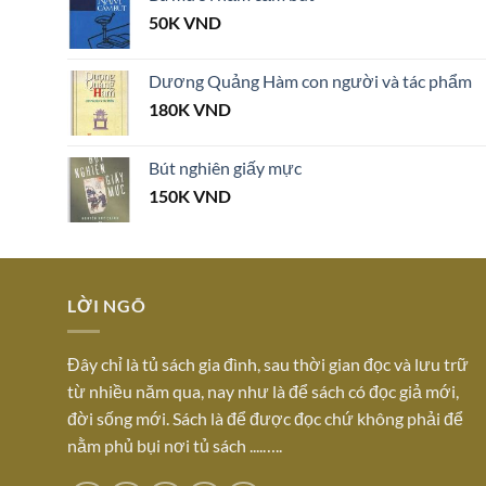
50K
VND
Dương Quảng Hàm con người và tác phẩm
180K
VND
Bút nghiên giấy mực
150K
VND
LỜI NGÕ
Đây chỉ là tủ sách gia đình, sau thời gian đọc và lưu trữ
từ nhiều năm qua, nay như là để sách có đọc giả mới,
đời sống mới. Sách là để được đọc chứ không phải để
nằm phủ bụi nơi tủ sách ....…..