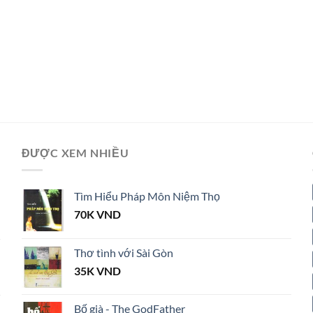
ĐƯỢC XEM NHIỀU
Tìm Hiểu Pháp Môn Niệm Thọ
70K
VND
Thơ tình với Sài Gòn
35K
VND
Bố già - The GodFather