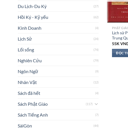
Du Lịch-Du Ký
(27)
Hồi Ký - Kỷ yếu
(62)
Kinh Doanh
(4)
Lịch sử P
Trung Q
Lịch Sử
(24)
55K
VN
Lối sống
(74)
ĐỌC T
Nghiên Cứu
(79)
Ngôn Ngữ
(9)
Nhân Vật
(12)
Sách đã hết
(4)
Sách Phật Giáo
(117)
Sách Tiếng Anh
(7)
SàiGòn
(44)