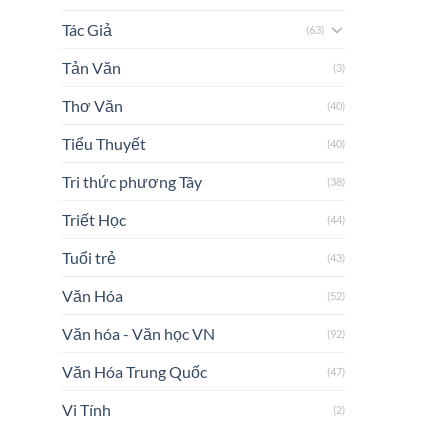
Tác Giả
(63)
Tản Văn
(3)
Thơ Văn
(40)
Tiểu Thuyết
(40)
Tri thức phương Tây
(38)
Triết Học
(44)
Tuổi trẻ
(43)
Văn Hóa
(52)
Văn hóa - Văn học VN
(92)
Văn Hóa Trung Quốc
(47)
Vi Tính
(2)