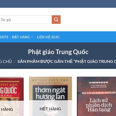
SITE – ĐẶT HÀNG
LIÊN HỆ SGSC
Phật giáo Trung Quốc
G CHỦ
/
SẢN PHẨM ĐƯỢC GẮN THẺ “PHẬT GIÁO TRUNG 
HẾT HÀNG
 HÀNG