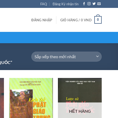
FAQ
Đăng Ký nhận tin
0
ĐĂNG NHẬP
GIỎ HÀNG /
0
VND
QUỐC”
HẾT HÀNG