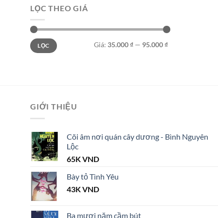
LỌC THEO GIÁ
Giá
Giá
Giá:
35.000 ₫
—
95.000 ₫
LỌC
tối
tối
thiểu
đa
GIỚI THIỆU
Cõi âm nơi quán cây dương - Bình Nguyên
Lộc
65K
VND
Bày tỏ Tình Yêu
43K
VND
Ba mươi năm cầm bút