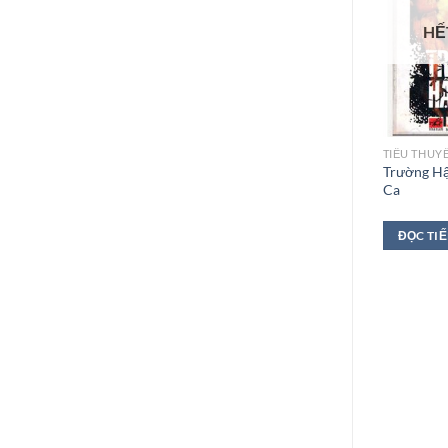
HẾ
TIỂU THUY
Trường H
Ca
ĐỌC TI