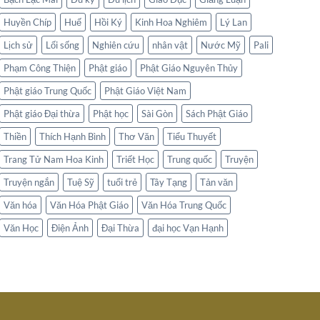
Huyền Chíp
Huế
Hồi Ký
Kinh Hoa Nghiêm
Lý Lan
Lịch sử
Lối sống
Nghiên cứu
nhân vật
Nước Mỹ
Pali
Phạm Công Thiện
Phật giáo
Phật Giáo Nguyên Thủy
Phật giáo Trung Quốc
Phật Giáo Việt Nam
Phật giáo Đại thừa
Phật học
Sài Gòn
Sách Phật Giáo
Thiền
Thích Hạnh Bình
Thơ Văn
Tiểu Thuyết
Trang Tử Nam Hoa Kinh
Triết Học
Trung quốc
Truyện
Truyện ngắn
Tuệ Sỹ
tuổi trẻ
Tây Tạng
Tản văn
Văn hóa
Văn Hóa Phật Giáo
Văn Hóa Trung Quốc
Văn Học
Điện Ảnh
Đại Thừa
đại học Vạn Hạnh