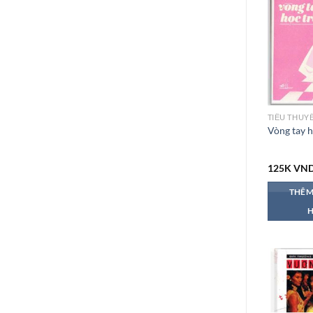
TIỂU THUY
Vòng tay h
125K
VN
THÊM