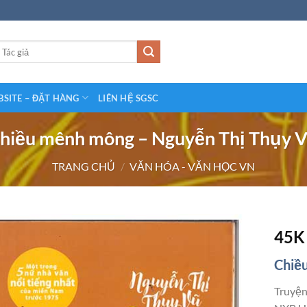
SITE – ĐẶT HÀNG
LIÊN HỆ SGSC
hiều mênh mông – Nguyễn Thị Thụy 
TRANG CHỦ
/
VĂN HÓA - VĂN HỌC VN
45
Chiề
Truyện