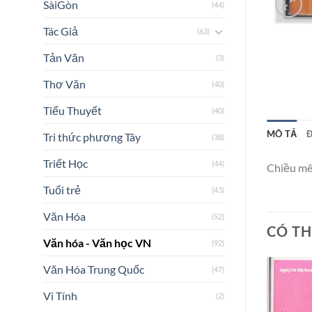
SàiGòn
(44)
Tác Giả
(63)
Tản Văn
(3)
Thơ Văn
(40)
Tiểu Thuyết
(40)
MÔ TẢ
Đ
Tri thức phương Tây
(38)
Triết Học
(44)
Chiều mê
Tuổi trẻ
(43)
Văn Hóa
(52)
CÓ TH
Văn hóa - Văn học VN
(92)
Văn Hóa Trung Quốc
(47)
Vi Tính
(2)