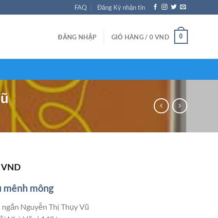
FAQ
Đăng Ký nhận tin
0
ĐĂNG NHẬP
GIỎ HÀNG /
0
VND
Vũ
K
VND
u mênh mông
 ngắn Nguyễn Thị Thụy Vũ