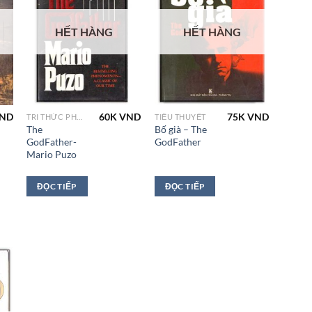
HẾT HÀNG
HẾT HÀNG
ND
60K
VND
75K
VND
TRI THỨC PHƯƠNG TÂY
TIỂU THUYẾT
The
Bố già – The
GodFather-
GodFather
Mario Puzo
ĐỌC TIẾP
ĐỌC TIẾP