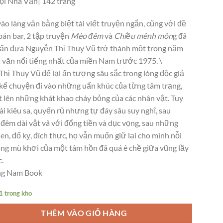
i Nhà Văn| 142 trang
o làng văn bằng biệt tài viết truyện ngắn, cũng với đề
 bán bar, 2 tập truyện
Mèo đêm
và
Chiều mênh môn
g đã
ẩn đưa Nguyễn Thị Thụy Vũ trở thành một trong năm
 văn nổi tiếng nhất của miền Nam trước 1975. \
Thị Thụy Vũ để lại ấn tượng sâu sắc trong lòng độc giả
i kể chuyện đi vào những uẩn khúc của từng tâm trạng,
t lên những khát khao cháy bỏng của các nhân vật. Tuy
i kiêu sa, quyến rũ nhưng tự đáy sâu suy nghĩ, sau
đêm dài vật vã với đổng tiền và dục vọng, sau những
n, đố kỵ, đích thực, họ vẫn muốn giữ lại cho mình nỗi
ng mù khơi của một tâm hồn đã quá ê chề giữa vũng lầy
c.
g Nam Book
1 trong kho
THÊM VÀO GIỎ HÀNG