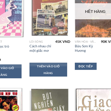
HẾT HÀNG
45K
VND
90K
V
ẾT
LỐI SỐNG
VĂN HÓA - VĂN HỌC VN
Cách nhau chỉ
Bửu Sơn Kỳ
ọc trò
một giấc mơ
Hương
D
THÊM VÀO GIỎ
ĐỌC TIẾP
 VÀO GIỎ
HÀNG
HÀNG