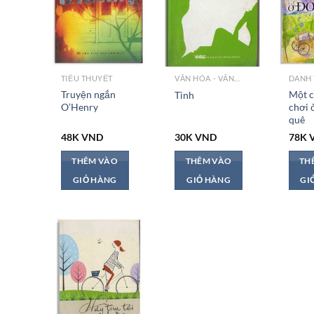
TIỂU THUYẾT
VĂN HÓA - VĂN HỌC VN
DANH 
Truyện ngắn
Một c
Tình
O’Henry
chơi 
quê
48K
VND
30K
VND
78K
THÊM VÀO
THÊM VÀO
TH
GIỎ HÀNG
GIỎ HÀNG
GI