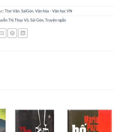
ục:
Thơ Văn
,
SàiGòn
,
Văn hóa - Văn học VN
yễn Thị Thụy Vũ
,
Sài Gòn
,
Truyện ngắn