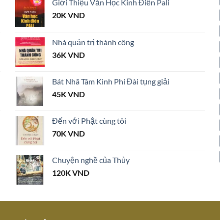
Giới Thiệu Văn Học Kinh Điển Pali
20K
VND
Nhà quản trị thành công
36K
VND
Bát Nhã Tâm Kinh Phi Đài tụng giải
45K
VND
Đến với Phật cùng tôi
70K
VND
Chuyện nghề của Thủy
120K
VND