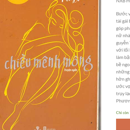
NXB Hộ
Bước và
tài gái
góp ph
nữ nhà
guyễn 
với lố
làm bậ
bề ngoà
những 
hờn ghe
ước vọ
trụy lạ
Phươn
Chỉ còn 