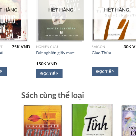
T HÀNG
HẾT HÀNG
HẾT HÀNG
75K
VND
30K
V
ẾT
NGHIÊN CỨU
SÀIGÒN
ận
Bút nghiên giấy mực
Giao Thừa
150K
VND
ẾP
ĐỌC TIẾP
ĐỌC TIẾP
Sách cùng thể loại