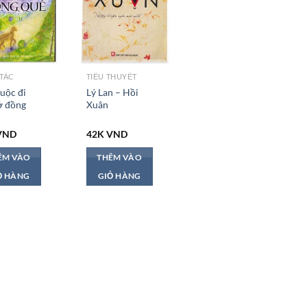
TÁC
TIỂU THUYẾT
uộc đi
Lý Lan – Hồi
ở đồng
Xuân
VND
42K
VND
ÊM VÀO
THÊM VÀO
Ỏ HÀNG
GIỎ HÀNG