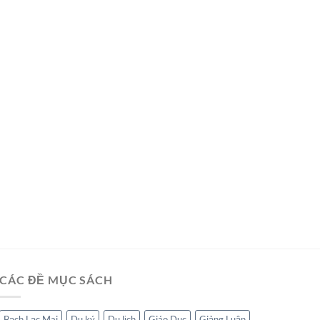
CÁC ĐỀ MỤC SÁCH
Bạch Lạc Mai
Du ký
Du lịch
Giáo Dục
Giảng Luận