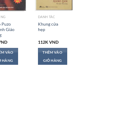
ỐNG
DANH TÁC
 Puzo
Khung cửa
ình Giáo
hẹp
g
VND
112K
VND
ÊM VÀO
THÊM VÀO
Ỏ HÀNG
GIỎ HÀNG