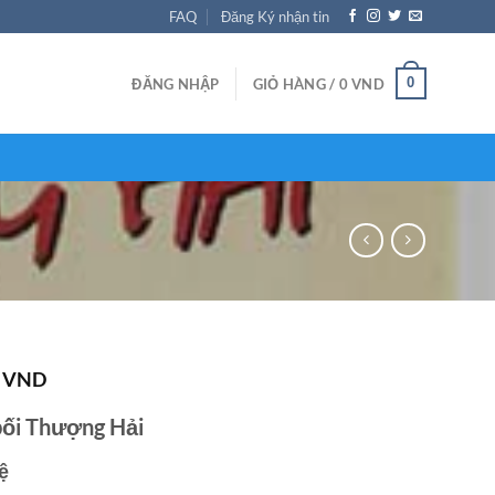
FAQ
Đăng Ký nhận tin
0
ĐĂNG NHẬP
GIỎ HÀNG /
0
VND
K
VND
bối Thượng Hải
ệ