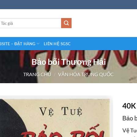
SITE – ĐẶT HÀNG
LIÊN HỆ SGSC
Bảo bối Thượng Hải
TRANG CHỦ
/
VĂN HÓA TRUNG QUỐC
40
Bảo 
Vệ Tu