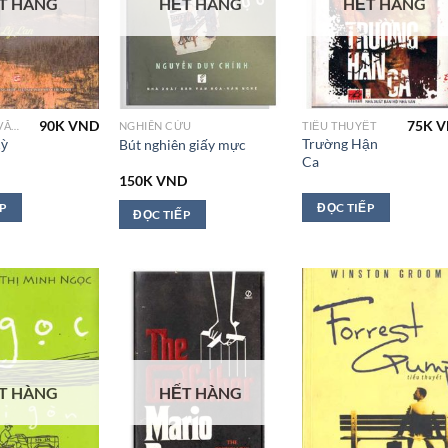
T HÀNG
HẾT HÀNG
HẾT HÀNG
90K
VND
75K
V
VĂN HÓA - VĂN HỌC VN
NGHIÊN CỨU
TIỂU THUYẾT
Kỳ
Trường Hận
Bút nghiên giấy mực
Ca
150K
VND
ẾP
ĐỌC TIẾP
ĐỌC TIẾP
T HÀNG
HẾT HÀNG