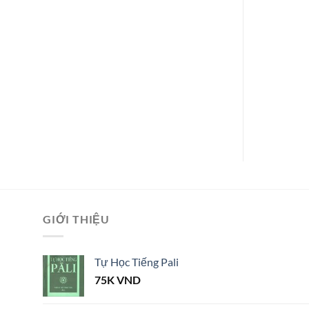
GIỚI THIỆU
Tự Học Tiếng Pali
75K
VND