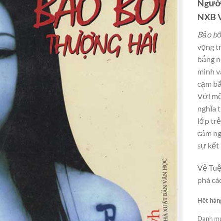
Người
NXB V
Bảo bố
vọng t
bắng nộ
mình v
cạm bẩ
Với mộ
nghĩa t
lớp trẻ
cảm ng
sự kết
Vệ Tuệ
phá cá
Hết hàn
Danh m