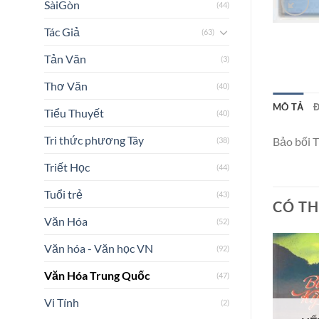
SàiGòn
(44)
Tác Giả
(63)
Tản Văn
(3)
Thơ Văn
(40)
MÔ TẢ
Đ
Tiểu Thuyết
(40)
Tri thức phương Tây
Bảo bối 
(38)
Triết Học
(44)
Tuổi trẻ
(43)
CÓ TH
Văn Hóa
(52)
Văn hóa - Văn học VN
(92)
Văn Hóa Trung Quốc
(47)
Vi Tính
(2)