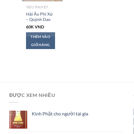
TIỂU THUYẾT
Hải Âu Phi Xứ
– Quỳnh Dao
60K
VND
THÊM VÀO
GIỎ HÀNG
ĐƯỢC XEM NHIỀU
Kinh Phật cho người tại gia