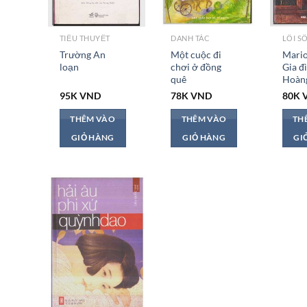
TIỂU THUYẾT
DANH TÁC
LỐI S
Trường An
Một cuộc đi
Mario
loạn
chơi ở đồng
Gia đ
quê
Hoàn
95K
VND
78K
VND
80K
THÊM VÀO
THÊM VÀO
TH
GIỎ HÀNG
GIỎ HÀNG
GI