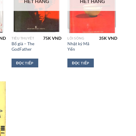
HẾT HÀNG
HẾT HÀNG
ND
75K
VND
35K
VND
TIỂU THUYẾT
LỐI SỐNG
Bố già – The
Nhật ký Mã
GodFather
Yến
ĐỌC TIẾP
ĐỌC TIẾP