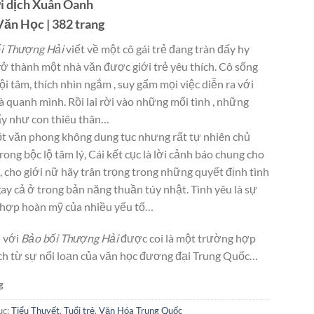
 dịch Xuân Oanh
ăn Học | 382 trang
i Thượng Hải
viết về một cô gái trẻ đang tràn đấy hy
rở thành một nhà văn được giới trẻ yêu thích. Cô sống
i tâm, thích nhìn ngắm , suy gẩm mọi việc diễn ra với
à quanh mình. Rồi lai rời vào những mối tình , những
y như con thiêu thân…
t văn phong không dung tục nhưng rất tự nhiên chủ
rong bộc lộ tâm lý, Cái kết cục là lời cảnh báo chung cho
, cho giới nữ hãy trân trọng trong những quyết định tình
ay cả ở trong bản năng thuần túy nhật. Tình yêu là sự
 hợp hoàn mỹ của nhiều yếu tố…
 với
Bảo bối Thượng Hải
được coi là một trường hợp
ch từ sự nổi loạn của văn học đương đại Trung Quốc…
g
ục:
Tiểu Thuyết
,
Tuổi trẻ
,
Văn Hóa Trung Quốc