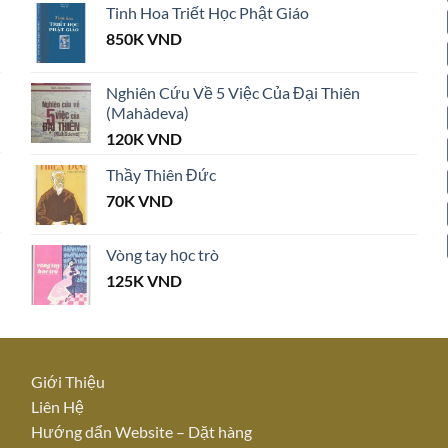
Tinh Hoa Triết Học Phật Giáo
850K
VND
Nghiên Cứu Về 5 Việc Của Đại Thiên
(Mahàdeva)
120K
VND
Thầy Thiên Đức
70K
VND
Vòng tay học trò
125K
VND
Giới Thiệu
Liên Hệ
Hướng dẩn Website – Dặt hàn
g