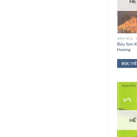
HẾ
Bửu Sơn 
Hương
ĐỌC TI
HẾ