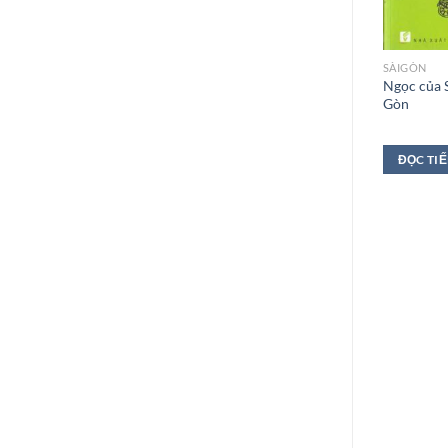
SÀIGÒN
Ngọc của 
Gòn
ĐỌC TI