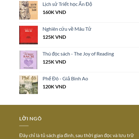
Lịch sử Triết học Ấn Độ
160K
VND
Nghiên cứu về Mâu Tử
125K
VND
Thú đọc sách - The Joy of Reading
125K
VND
Phế Đô - Giả Bình Ao
120K
VND
LỜI NGÕ
Đây chỉ là tủ sách gia đình, sau thời gian đọc và lưu trữ