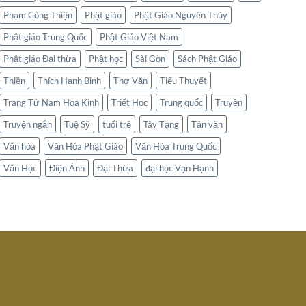
Phạm Công Thiện
Phật giáo
Phật Giáo Nguyên Thủy
Phật giáo Trung Quốc
Phật Giáo Việt Nam
Phật giáo Đại thừa
Phật học
Sài Gòn
Sách Phật Giáo
Thiền
Thích Hạnh Bình
Thơ Văn
Tiểu Thuyết
Trang Tử Nam Hoa Kinh
Triết Học
Trung quốc
Truyện
Truyện ngắn
Tuệ Sỹ
tuổi trẻ
Tây Tạng
Tản văn
Văn hóa
Văn Hóa Phật Giáo
Văn Hóa Trung Quốc
Văn Học
Điện Ảnh
Đại Thừa
đại học Vạn Hạnh