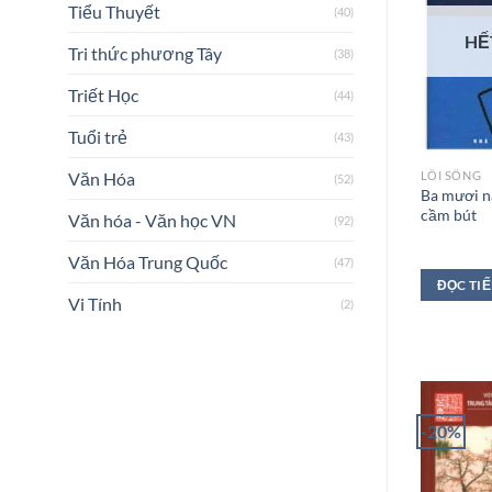
Tiểu Thuyết
(40)
HẾ
Tri thức phương Tây
(38)
Triết Học
(44)
Tuổi trẻ
(43)
LỐI SỐNG
Văn Hóa
(52)
Ba mươi 
cầm bút
Văn hóa - Văn học VN
(92)
Văn Hóa Trung Quốc
(47)
ĐỌC TI
Vi Tính
(2)
-20%