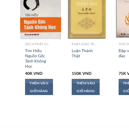
SÁCH PHẬT GIÁO
PHẬT GIÁO TRUNG QUỐC
Tìm Hiểu
Luận Thành
Đập v
Nguồn Gốc
Thật
đào
Tánh Không
Học
40K
VND
150K
VND
75K
THÊM VÀO
THÊM VÀO
TH
GIỎ HÀNG
GIỎ HÀNG
GI