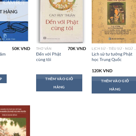
T HÀNG
50K
VND
70K
VND
THƠ VĂN
LỊCH SỬ - TIỂU SỬ - NG
năm
Đến với Phật
Lịch sử tư tưởng Phật
cùng tôi
học Trung Quốc
120K
VND
ẾP
THÊM VÀO GIỎ
THÊM VÀO GIỎ
HÀNG
HÀNG