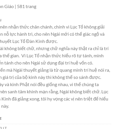
n Giáo | 581 trang
u
 nên nhận thức chân chánh, chính vì Lục Tổ không giải
ôn nỗ lực hành trì, cho nên Ngài mới có thể giác ngộ và
thuyết Lục Tổ Đàn Kinh được.
i không biết chữ, nhưng chữ nghĩa này thật ra chỉ là trí
 thế gian. Vì Lục Tổ nhận thức hiểu rõ tự tánh, minh
n tánh cho nên Ngài sử dụng đại trí huệ vốn có.
ển mà Ngài thuyết giảng là từ quang minh trí huệ nói ra,
 giá trị của bộ kinh này thì không thể so sánh được.
y và kinh Phật nói đều giống nhau, vì thế chúng ta
nên sanh tâm khinh mạn rằng, Ngài không biết chữ. Lục
Kinh đã giảng xong, tôi hy vọng các vị nên triệt để hiểu
 này.
g
3 LT