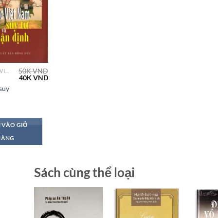
50K
VND
PHẬT GIÁO VIỆT NAM
Giá
Giá
40K
VND
gốc
hiện
suy
là:
tại
n
50K VND.
là:
40K VND.
 VÀO GIỎ
HÀNG
Sách cùng thể loại