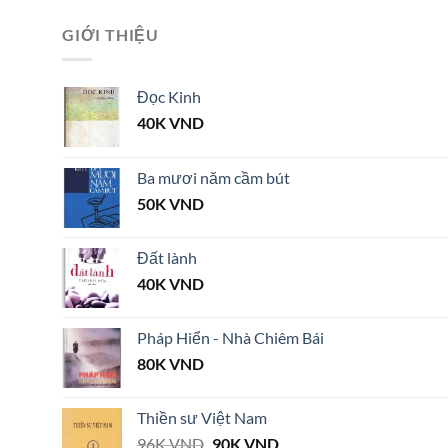
GIỚI THIỆU
Đọc Kinh
40K
VND
Ba mươi năm cầm bút
50K
VND
Đất lành
40K
VND
Pháp Hiển - Nhà Chiêm Bái
80K
VND
Thiền sư Việt Nam
Giá
Giá
96K
VND
90K
VND