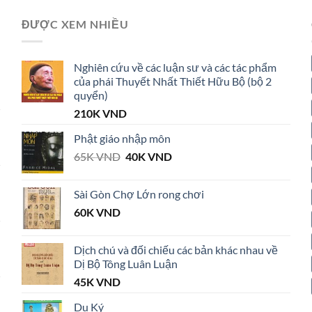
ĐƯỢC XEM NHIỀU
Nghiên cứu về các luận sư và các tác phẩm
của phái Thuyết Nhất Thiết Hữu Bộ (bộ 2
quyển)
210K
VND
Phật giáo nhập môn
Giá
Giá
65K
VND
40K
VND
gốc
hiện
là:
tại
Sài Gòn Chợ Lớn rong chơi
65K VND.
là:
60K
VND
40K VND.
Dịch chú và đối chiếu các bản khác nhau về
Dị Bộ Tông Luân Luận
45K
VND
Du Ký