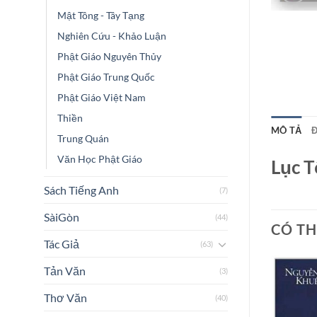
Mật Tông - Tây Tạng
Nghiên Cứu - Khảo Luận
Phật Giáo Nguyên Thủy
Phật Giáo Trung Quốc
Phật Giáo Việt Nam
Thiền
MÔ TẢ
Đ
Trung Quán
Văn Học Phật Giáo
Lục T
Sách Tiếng Anh
(7)
SàiGòn
(44)
CÓ TH
Tác Giả
(63)
Tản Văn
(3)
Thơ Văn
(40)