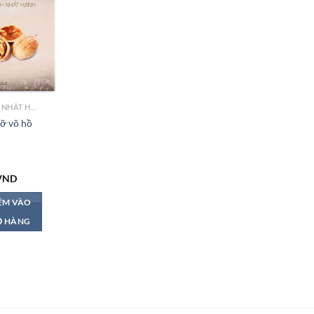
THÍCH NHẤT HẠNH
ỡ võ hồ
VND
ÊM VÀO
Ỏ HÀNG