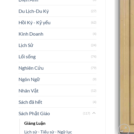
Du Lịch-Du Ký
(27)
Hồi Ký - Kỷ yếu
(62)
Kinh Doanh
(4)
Lịch Sử
(24)
Lối sống
(74)
Nghiên Cứu
(79)
Ngôn Ngữ
(9)
Nhân Vật
(12)
Sách đã hết
(4)
Sách Phật Giáo
(117)
Giảng Luận
Lịch sử - Tiểu sử - Ngữ lục