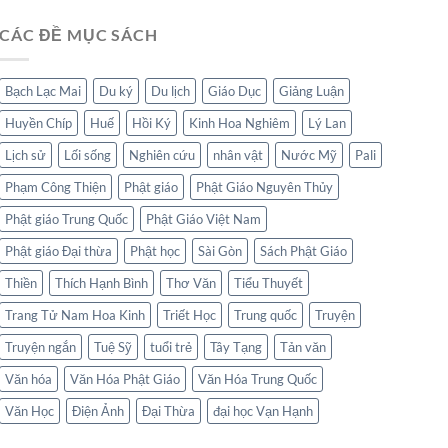
CÁC ĐỀ MỤC SÁCH
Bạch Lạc Mai
Du ký
Du lịch
Giáo Dục
Giảng Luận
Huyền Chíp
Huế
Hồi Ký
Kinh Hoa Nghiêm
Lý Lan
Lịch sử
Lối sống
Nghiên cứu
nhân vật
Nước Mỹ
Pali
Phạm Công Thiện
Phật giáo
Phật Giáo Nguyên Thủy
Phật giáo Trung Quốc
Phật Giáo Việt Nam
Phật giáo Đại thừa
Phật học
Sài Gòn
Sách Phật Giáo
Thiền
Thích Hạnh Bình
Thơ Văn
Tiểu Thuyết
Trang Tử Nam Hoa Kinh
Triết Học
Trung quốc
Truyện
Truyện ngắn
Tuệ Sỹ
tuổi trẻ
Tây Tạng
Tản văn
Văn hóa
Văn Hóa Phật Giáo
Văn Hóa Trung Quốc
Văn Học
Điện Ảnh
Đại Thừa
đại học Vạn Hạnh