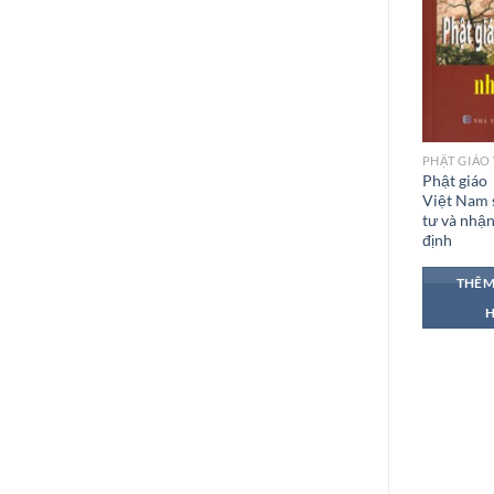
Phật giáo
Việt Nam 
tư và nhậ
định
THÊM