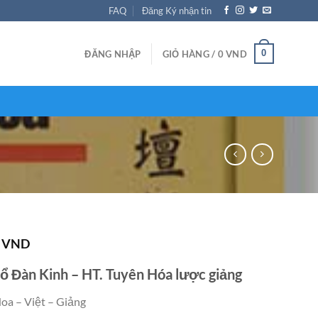
FAQ
Đăng Ký nhận tin
0
ĐĂNG NHẬP
GIỎ HÀNG /
0
VND
K
VND
ổ Đàn Kinh – HT. Tuyên Hóa lược giảng
oa – Việt – Giảng