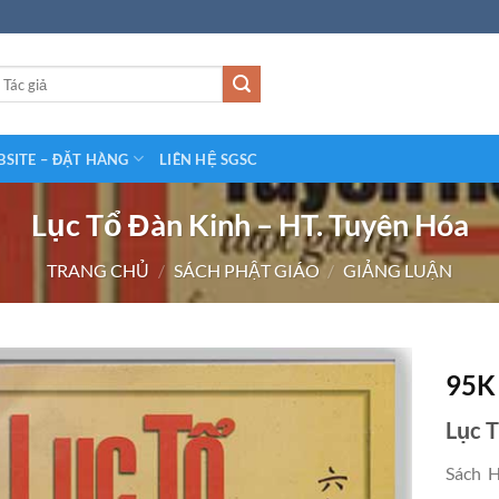
SITE – ĐẶT HÀNG
LIÊN HỆ SGSC
Lục Tổ Đàn Kinh – HT. Tuyên Hóa
TRANG CHỦ
/
SÁCH PHẬT GIÁO
/
GIẢNG LUẬN
95
Lục T
Sách H