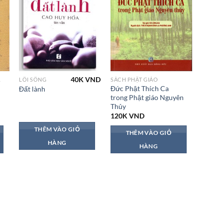
40K
VND
Ữ LỤC
LỐI SỐNG
SÁCH PHẬT GIÁO
Đức Phật Thích Ca
Đất lành
trong Phật giáo Nguyên
Thủy
120K
VND
THÊM VÀO GIỎ
THÊM VÀO GIỎ
HÀNG
HÀNG