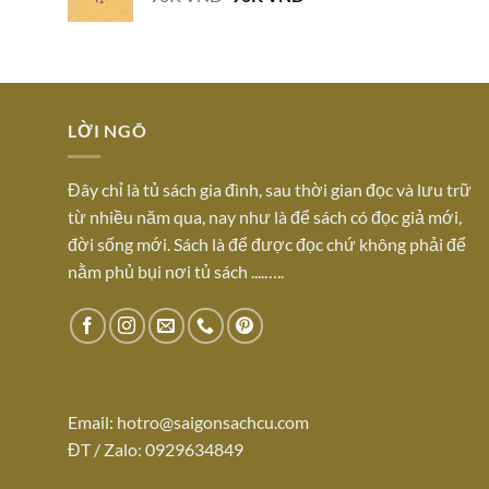
gốc
hiện
là:
tại
96K VND.
là:
90K VND.
LỜI NGÕ
Đây chỉ là tủ sách gia đình, sau thời gian đọc và lưu trữ
từ nhiều năm qua, nay như là để sách có đọc giả mới,
đời sống mới. Sách là để được đọc chứ không phải để
nằm phủ bụi nơi tủ sách ....…..
Email:
hotro@saigonsachcu.com
ĐT / Zalo: 0929634849