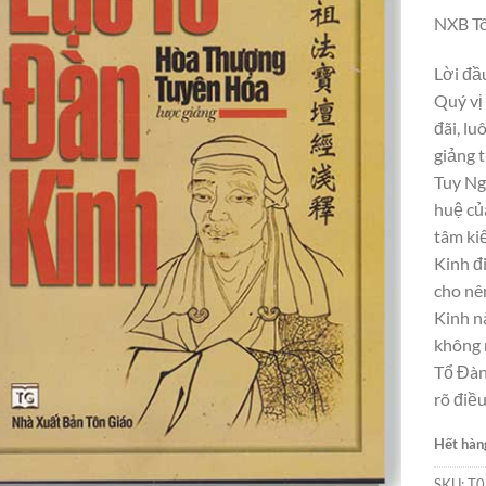
NXB Tô
Lời đầ
Quý vị
đãi, lu
giảng 
Tuy Ngà
huệ của
tâm kiế
Kinh đi
cho nên
Kinh nà
không 
Tổ Đàn 
rõ điều
Hết hàn
SKU:
T0