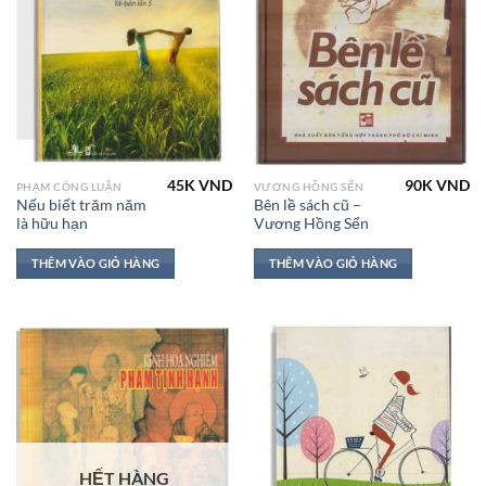
45K
VND
90K
VND
PHẠM CÔNG LUẬN
VƯƠNG HỒNG SỂN
Nếu biết trăm năm
Bên lề sách cũ –
là hữu hạn
Vương Hồng Sển
THÊM VÀO GIỎ HÀNG
THÊM VÀO GIỎ HÀNG
HẾT HÀNG