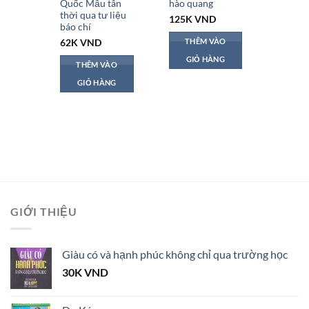
Quốc Mẫu tân
hào quang
Sển
thời qua tư liệu
ÀO
125K
VND
90K
V
báo chí
NG
THÊM VÀO
THÊ
62K
VND
GIỎ HÀNG
GI
THÊM VÀO
GIỎ HÀNG
GIỚI THIỆU
Giàu có và hạnh phúc không chỉ qua trường học
30K
VND