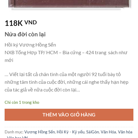
118K
VND
Nửa đời còn lại
Hồi ký Vương Hồng Sển
NXB Tổng Hợp TP/ HCM – Bìa cứng – 424 trang sách như
mới
… Viết lại tất cả chân tình của một người 92 tuổi bày tỏ
những tâm tình của cuộc đời, những cái nghe thấy hạn hẹp
của tác giả về nữa cuộc đời còn lại…
Chỉ còn 1 trong kho
THÊM VÀO GIỎ HÀNG
Danh mục:
Vương Hồng Sển
,
Hồi Ký - Kỷ yếu
,
SàiGòn
,
Văn Hóa
,
Văn hóa