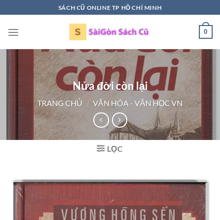
Bỏ
SÁCH CŨ ONLINE TP HỒ CHÍ MINH
qua
nội
0
dung
Nửa đời còn lại
TRANG CHỦ
/
VĂN HÓA - VĂN HỌC VN
LỌC