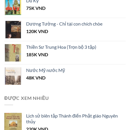
Du Ký
75K
VND
Dương Tường - Chỉ tại con chích chòe
120K
VND
Thiền Sư Trung Hoa (Trọn bộ 3 tập)
185K
VND
Nước Mỹ nước Mỹ
48K
VND
ĐƯỢC XEM NHIỀU
Lịch sử biên tập Thánh điển Phật giáo Nguyên
thủy
220K
VND