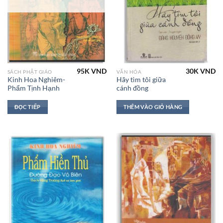
95K
VND
30K
VND
SÁCH PHẬT GIÁO
VĂN HÓA
Kinh Hoa Nghiêm-
Hãy tìm tôi giữa
Phẩm Tịnh Hạnh
cánh đồng
ĐỌC TIẾP
THÊM VÀO GIỎ HÀNG