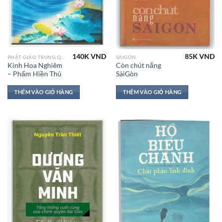
140K
VND
85K
VND
PHẬT GIÁO TRUNG QUỐC
SÀIGÒN
Kinh Hoa Nghiêm
Còn chút nắng
– Phẩm Hiền Thủ
SàiGòn
THÊM VÀO GIỎ HÀNG
THÊM VÀO GIỎ HÀNG