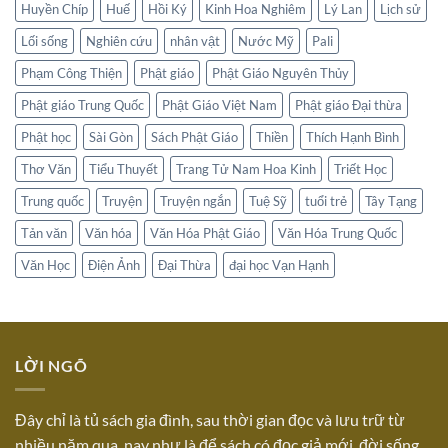
Huyền Chíp
Huế
Hồi Ký
Kinh Hoa Nghiêm
Lý Lan
Lịch sử
Lối sống
Nghiên cứu
nhân vật
Nước Mỹ
Pali
Phạm Công Thiện
Phật giáo
Phật Giáo Nguyên Thủy
Phật giáo Trung Quốc
Phật Giáo Việt Nam
Phật giáo Đại thừa
Phật học
Sài Gòn
Sách Phật Giáo
Thiền
Thích Hạnh Bình
Thơ Văn
Tiểu Thuyết
Trang Tử Nam Hoa Kinh
Triết Học
Trung quốc
Truyện
Truyện ngắn
Tuệ Sỹ
tuổi trẻ
Tây Tạng
Tản văn
Văn hóa
Văn Hóa Phật Giáo
Văn Hóa Trung Quốc
Văn Học
Điện Ảnh
Đại Thừa
đại học Vạn Hạnh
LỜI NGÕ
Đây chỉ là tủ sách gia đình, sau thời gian đọc và lưu trữ từ
nhiều năm qua, nay như là để sách có đọc giả mới, đời sống