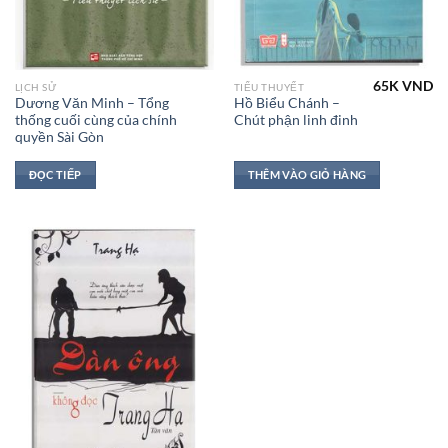
65K
VND
LỊCH SỬ
TIỂU THUYẾT
Dương Văn Minh – Tổng
Hồ Biểu Chánh –
thống cuối cùng của chính
Chút phận linh đinh
quyền Sài Gòn
ĐỌC TIẾP
THÊM VÀO GIỎ HÀNG