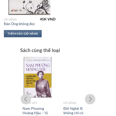
45K
VND
LỐI SỐNG
Đàn Ông không đọc
THÊM VÀO GIỎ HÀNG
Sách cùng thể loại
NHÂN VẬT
LỐI SỐNG
VƯƠNG 
Nam Phương
Đời Nghệ Sĩ
Bên lề 
Hoàng Hậu – Vị
không chỉ có
Vương