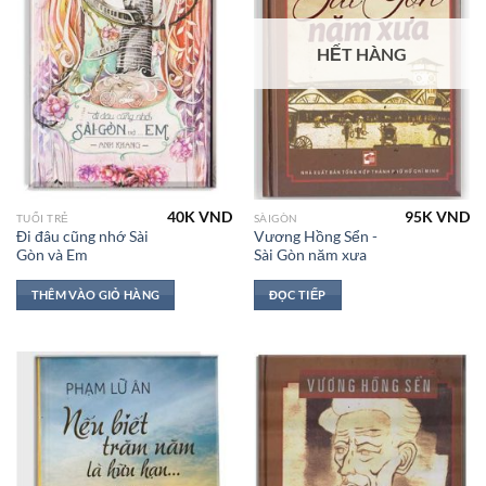
HẾT HÀNG
40K
VND
95K
VND
TUỔI TRẺ
SÀIGÒN
Đi đâu cũng nhớ Sài
Vương Hồng Sển -
Gòn và Em
Sài Gòn năm xưa
THÊM VÀO GIỎ HÀNG
ĐỌC TIẾP