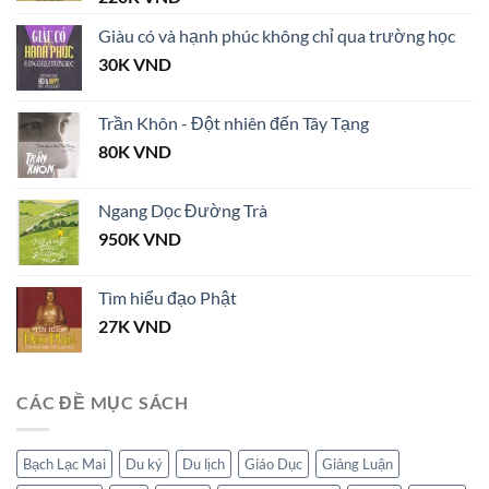
Giàu có và hạnh phúc không chỉ qua trường học
30K
VND
Trần Khôn - Đột nhiên đến Tây Tạng
80K
VND
Ngang Dọc Đường Trà
950K
VND
Tìm hiểu đạo Phật
27K
VND
CÁC ĐỀ MỤC SÁCH
Bạch Lạc Mai
Du ký
Du lịch
Giáo Dục
Giảng Luận