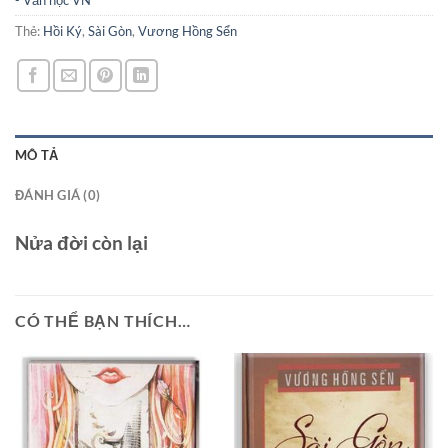
- Văn học VN
Thẻ:
Hồi Ký
,
Sài Gòn
,
Vương Hồng Sển
MÔ TẢ
ĐÁNH GIÁ (0)
Nửa đời còn lại
CÓ THỂ BẠN THÍCH…