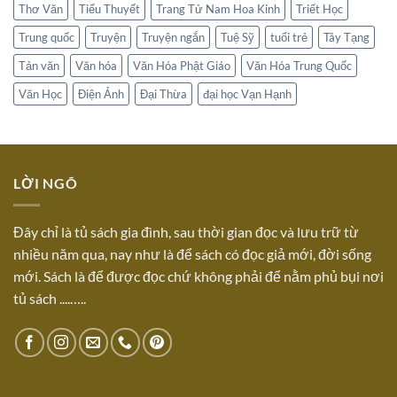
Thơ Văn
Tiểu Thuyết
Trang Tử Nam Hoa Kinh
Triết Học
Trung quốc
Truyện
Truyện ngắn
Tuệ Sỹ
tuổi trẻ
Tây Tạng
Tản văn
Văn hóa
Văn Hóa Phật Giáo
Văn Hóa Trung Quốc
Văn Học
Điện Ảnh
Đại Thừa
đại học Vạn Hạnh
LỜI NGÕ
Đây chỉ là tủ sách gia đình, sau thời gian đọc và lưu trữ từ
nhiều năm qua, nay như là để sách có đọc giả mới, đời sống
mới. Sách là để được đọc chứ không phải để nằm phủ bụi nơi
tủ sách ....…..