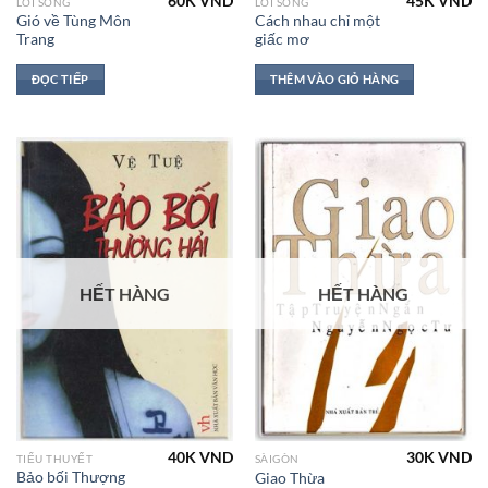
60K
VND
45K
VND
LỐI SỐNG
LỐI SỐNG
Gió về Tùng Môn
Cách nhau chỉ một
Trang
giấc mơ
ĐỌC TIẾP
THÊM VÀO GIỎ HÀNG
HẾT HÀNG
HẾT HÀNG
40K
VND
30K
VND
TIỂU THUYẾT
SÀIGÒN
Bảo bối Thượng
Giao Thừa