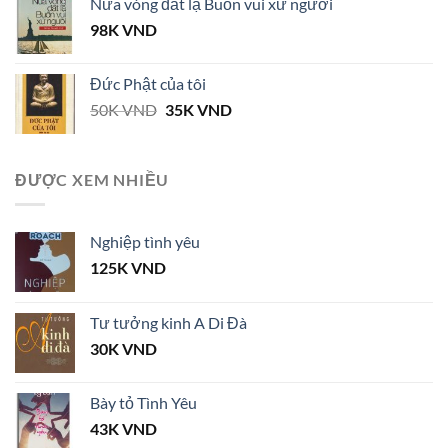
Nửa vòng đất lạ Buồn vui xứ người
98K
VND
Đức Phật của tôi
Giá
Giá
50K
VND
35K
VND
gốc
hiện
là:
tại
50K VND.
là:
ĐƯỢC XEM NHIỀU
35K VND.
Nghiệp tình yêu
125K
VND
Tư tưởng kinh A Di Đà
30K
VND
Bày tỏ Tình Yêu
43K
VND