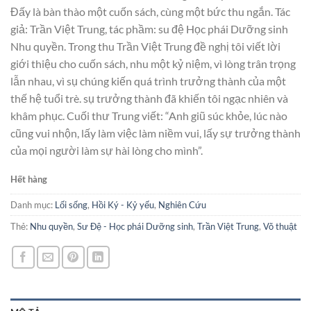
Đấy là bàn thào một cuốn sách, cùng một bức thu ngắn. Tác
giả: Trần Việt Trung, tác phầm: su đệ Học phái Dưỡng sinh
Nhu quyền. Trong thu Trần Việt Trung đề nghị tôi viết lời
giới thiệu cho cuốn sách, nhu một kỷ niệm, vì lòng trân trọng
lẫn nhau, vì sụ chúng kiến quá trình trưởng thành của một
thế hệ tuổi trè. sụ trưởng thành đã khiến tôi ngạc nhiên và
khâm phục. Cuối thư Trung viết: “Anh giũ súc khỏe, lúc nào
cũng vui nhộn, lấy làm việc làm niềm vui, lấy sự trưởng thành
của mọi người làm sự hài lòng cho mình”.
Hết hàng
Danh mục:
Lối sống
,
Hồi Ký - Kỷ yếu
,
Nghiên Cứu
Thẻ:
Nhu quyền
,
Sư Đệ - Học phái Dưỡng sinh
,
Trần Việt Trung
,
Võ thuật