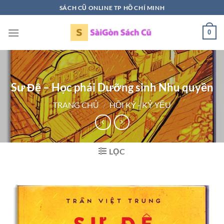
Bỏ
SÁCH CŨ ONLINE TP HỒ CHÍ MINH
qua
nội
0
dung
Sư Đệ – Học phái Dưỡng sinh Nhu quyền
TRANG CHỦ
/
HỒI KÝ - KỶ YẾU
LỌC