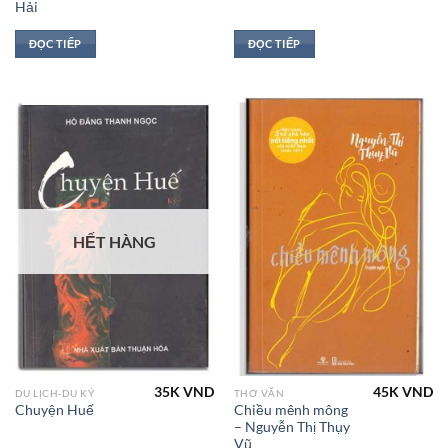
Hải
ĐỌC TIẾP
ĐỌC TIẾP
HẾT HÀNG
35K
VND
45K
VND
DU LỊCH-DU KÝ
THƠ VĂN
Chiều mênh mông
Chuyện Huế
– Nguyễn Thị Thụy
Vũ