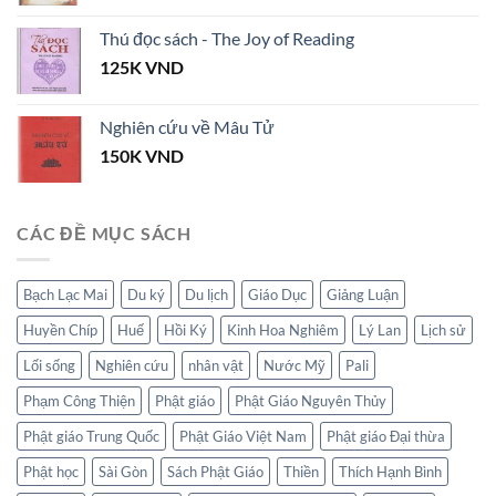
Thú đọc sách - The Joy of Reading
125K
VND
Nghiên cứu về Mâu Tử
150K
VND
CÁC ĐỀ MỤC SÁCH
Bạch Lạc Mai
Du ký
Du lịch
Giáo Dục
Giảng Luận
Huyền Chíp
Huế
Hồi Ký
Kinh Hoa Nghiêm
Lý Lan
Lịch sử
Lối sống
Nghiên cứu
nhân vật
Nước Mỹ
Pali
Phạm Công Thiện
Phật giáo
Phật Giáo Nguyên Thủy
Phật giáo Trung Quốc
Phật Giáo Việt Nam
Phật giáo Đại thừa
Phật học
Sài Gòn
Sách Phật Giáo
Thiền
Thích Hạnh Bình