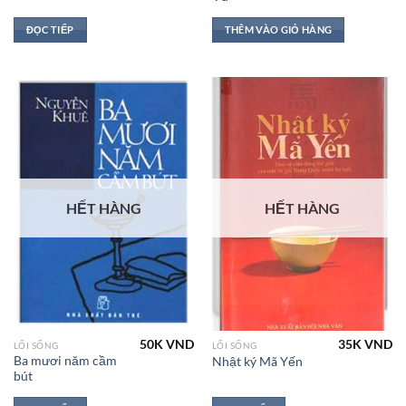
ĐỌC TIẾP
THÊM VÀO GIỎ HÀNG
HẾT HÀNG
HẾT HÀNG
50K
VND
35K
VND
LỐI SỐNG
LỐI SỐNG
Ba mươi năm cầm
Nhật ký Mã Yến
bút