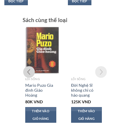
ĐỌC TIẾP
ĐỌC TIẾP
Sách cùng thể loại
LỐI SỐNG
LỐI SỐNG
Trần
Mario Puzo Gia
Đời Nghệ Sĩ
đình Giáo
không chỉ có
Hoàng
hào quang
80K
VND
125K
VND
ÀO
THÊM VÀO
THÊM VÀO
NG
GIỎ HÀNG
GIỎ HÀNG